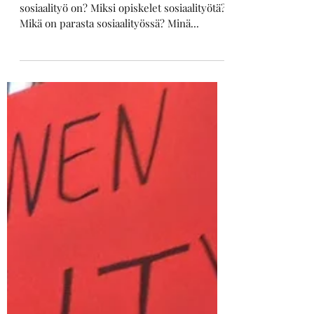
sosiaalityö on? Miksi opiskelet sosiaalityötä?
Mikä on parasta sosiaalityössä? Minä...