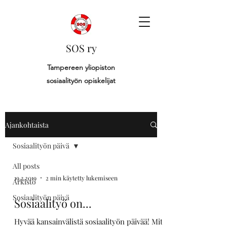
SOS ry
Tampereen yliopiston
sosiaalityön opiskelijat
Ajankohtaista
Sosiaalityön päivä
All posts
19.3.2019
2 min käytetty lukemiseen
Arkisto
Sosiaalityön päivä
Sosiaalityö on...
Hyvää kansainvälistä sosiaalityön päivää! Mitä