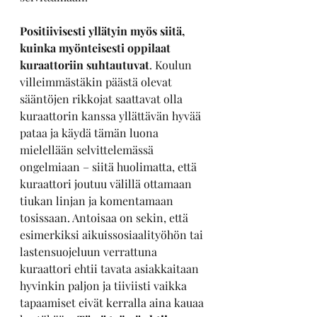
Positiivisesti yllätyin myös siitä, 
kuinka myönteisesti oppilaat 
kuraattoriin suhtautuvat
. Koulun 
villeimmästäkin päästä olevat 
sääntöjen rikkojat saattavat olla 
kuraattorin kanssa yllättävän hyvää 
pataa ja käydä tämän luona 
mielellään selvittelemässä 
ongelmiaan – siitä huolimatta, että 
kuraattori joutuu välillä ottamaan 
tiukan linjan ja komentamaan 
tosissaan. Antoisaa on sekin, että 
esimerkiksi aikuissosiaalityöhön tai 
lastensuojeluun verrattuna 
kuraattori ehtii tavata asiakkaitaan 
hyvinkin paljon ja tiiviisti vaikka 
tapaamiset eivät kerralla aina kauaa 