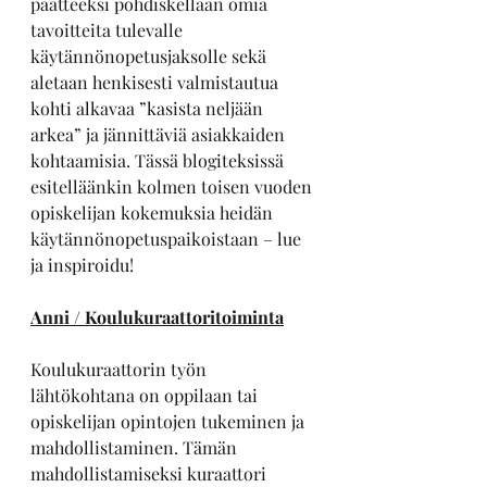
päätteeksi pohdiskellaan omia 
tavoitteita tulevalle 
käytännönopetusjaksolle sekä 
aletaan henkisesti valmistautua 
kohti alkavaa ”kasista neljään 
arkea” ja jännittäviä asiakkaiden 
kohtaamisia. Tässä blogiteksissä 
esitelläänkin kolmen toisen vuoden 
opiskelijan kokemuksia heidän 
käytännönopetuspaikoistaan – lue 
ja inspiroidu!
Anni / Koulukuraattoritoiminta
Koulukuraattorin työn 
lähtökohtana on oppilaan tai 
opiskelijan opintojen tukeminen ja 
mahdollistaminen. Tämän 
mahdollistamiseksi kuraattori 