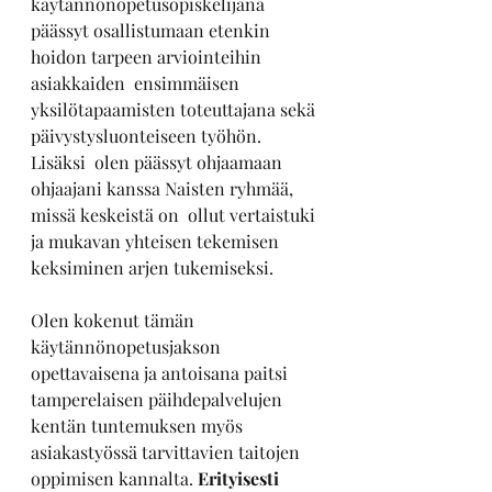
käytännönopetusopiskelijana 
päässyt osallistumaan etenkin 
hoidon tarpeen arviointeihin 
asiakkaiden  ensimmäisen 
yksilötapaamisten toteuttajana sekä 
päivystysluonteiseen työhön. 
Lisäksi  olen päässyt ohjaamaan 
ohjaajani kanssa Naisten ryhmää, 
missä keskeistä on  ollut vertaistuki 
ja mukavan yhteisen tekemisen 
keksiminen arjen tukemiseksi.
Olen kokenut tämän 
käytännönopetusjakson 
opettavaisena ja antoisana paitsi 
tamperelaisen päihdepalvelujen 
kentän tuntemuksen myös 
asiakastyössä tarvittavien taitojen 
oppimisen kannalta. 
Erityisesti 