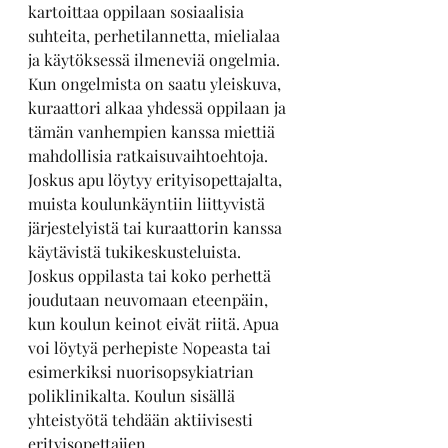
kartoittaa oppilaan sosiaalisia 
suhteita, perhetilannetta, mielialaa 
ja käytöksessä ilmeneviä ongelmia. 
Kun ongelmista on saatu yleiskuva, 
kuraattori alkaa yhdessä oppilaan ja 
tämän vanhempien kanssa miettiä 
mahdollisia ratkaisuvaihtoehtoja. 
Joskus apu löytyy erityisopettajalta, 
muista koulunkäyntiin liittyvistä 
järjestelyistä tai kuraattorin kanssa 
käytävistä tukikeskusteluista. 
Joskus oppilasta tai koko perhettä 
joudutaan neuvomaan eteenpäin, 
kun koulun keinot eivät riitä. Apua 
voi löytyä perhepiste Nopeasta tai 
esimerkiksi nuorisopsykiatrian 
poliklinikalta. Koulun sisällä 
yhteistyötä tehdään aktiivisesti 
erityisopettajien, 