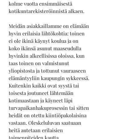
kolme vuotta ensimmäisestä 
kotikuntarekisteröinnistä alkaen.
Meidän asiakkaillamme on elämään 
hyvin erilaisia lähtökohtia: toinen 
ei ole ikinä käynyt koulua ja on 
koko ikänsä asunut maaseudulla 
hyvinkin alkeellisissa oloissa, kun 
taas toinen on valmistunut 
yliopistosta ja tottunut vauraaseen 
elämäntyyliin kaupungin sykkeessä. 
Kuitenkin kaikki ovat syystä tai 
toisesta joutuneet lähtemään 
kotimaastaan ja käyneet läpi 
turvapaikanhakuprosessin tai sitten 
heidät on otettu kiintiöpakolaisina 
vastaan. Oleskeluluvan saatuaan 
heitä autetaan erilaisien 
toimenpiteiden kautta 