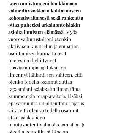
koen onnistuneeni hankkimaan 
välineitä asiakkaan kohtaamiseen 
kokonaisvaltaisesti sekä rohkeutta 
ottaa puheeksi arkaluontoisiakin 
asioita ihmisten elämässä
. Myös 
vuorovaikutustaitoni etenkin 
aktiivisen kuuntelun ja empatian 
osoittamisen kannalta ovat 
mielestäni kehittyneet. 
Epävarmimpia ajatuksia on 
ilmennyt lähinnä sen suhteen, että 
olenko todella osannut auttaa 
tapaamiani asiakkaita ilman tämä 
kummempia terapiataitoja. Lisäksi 
epävarmuutta on aiheuttanut ajatus 
siitä, että olenko todella osannut 
etsiä asiakkaiden 
muutospotentiaalia oikeaan aikaa ja 
oikeilla keinoilla, sillä se on 