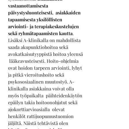
vastaanottamisesta 
päivystysluonteisesti,  asiakkaiden 
tapaamisesta yksilöllisten 
arviointi- ja terapiakeskustelujen 
sekä ryhmätapaamisten kautta
. 
Lisäksi A-klinikalla on mahdollista 
saada akupunktiohoitoa sekä 
avokatkaisutyyppistä hoitoa yleensä 
 lääkeavusteisesti. Hoito-ohjelmia 
ovat hoidon tarpeen arviointi, lyhyt 
ja pitkä vieroitushoito sekä  
psykososiaalinen muutostyö. A-
klinikalla asiakkaina voivat olla 
myös työpaikalta  päihteidenkäytön 
epäilyn takia hoitoonohjatut sekä 
ajokorttiarvioasialla  olevat 
henkilöt rattijuopumustuomion 
jäljiltä. Näistä tehtävistä olen  