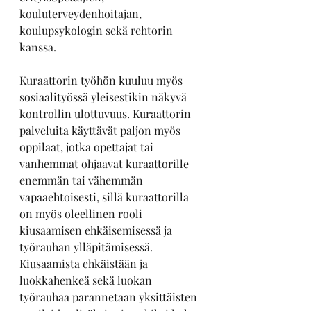
kouluterveydenhoitajan, 
koulupsykologin sekä rehtorin 
kanssa.
Kuraattorin työhön kuuluu myös 
sosiaalityössä yleisestikin näkyvä 
kontrollin ulottuvuus. Kuraattorin 
palveluita käyttävät paljon myös 
oppilaat, jotka opettajat tai 
vanhemmat ohjaavat kuraattorille 
enemmän tai vähemmän 
vapaaehtoisesti, sillä kuraattorilla 
on myös oleellinen rooli 
kiusaamisen ehkäisemisessä ja 
työrauhan ylläpitämisessä. 
Kiusaamista ehkäistään ja 
luokkahenkeä sekä luokan 
työrauhaa parannetaan yksittäisten 