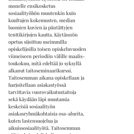
monelle ensikosketus 
sosiaalityöhön muutenkin kuin 
kuultujen kokemusten, median 
luomien kuvien ja päntättyjen 
tenttikirjojen kautta. Käytännön 
opetus sijoittuu useimmilla 
opiskelijoilla toisen opiskeluvuoden 
viimeiseen periodiin välille maalis-
toukokuu, mitä edeltää jo syksyllä 
alkanut taitoseminaarikurssi. 
Taitosemman aikana opiskellaan ja 
harjoitellaan asiakastyössä 
tarvittavia vuorovaikutustaitoja 
sekä käydään läpi muutamia 
keskeisiä sosiaalityön 
asiakasryhmäkohtaisia osa-alueita, 
kuten lastensuojelua ja 
aikuissosiaalityötä. Taitosemman 