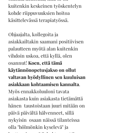
kuitenkin keskeinen työskentelyn 
kohde riippuvuuksien hoitoa 
käsittelevässä terapiatyössä. 
Ohjaajalta, kollegoita ja 
asiakkailtakin saamani positiivisen 
palautteen myötä alan kuitenkin 
vihdoin uskoa, että kyllä, olen 
osannut! 
Koen, että tämä 
käytännönopetusjakso on ollut 
valtavan hyödyllinen sen kuuluisan 
asiakkaan kohtaamisen kannalta
.  
Myös ennakkoluuloni tavata 
asiakasta kuin asiakasta tietämättä 
hänen  taustoistaan juuri mitään on 
päivä päivältä hälvenneet, sillä 
nykyisin  osaan näissä tilanteissa 
olla "hölmönkin kyselevä" ja 