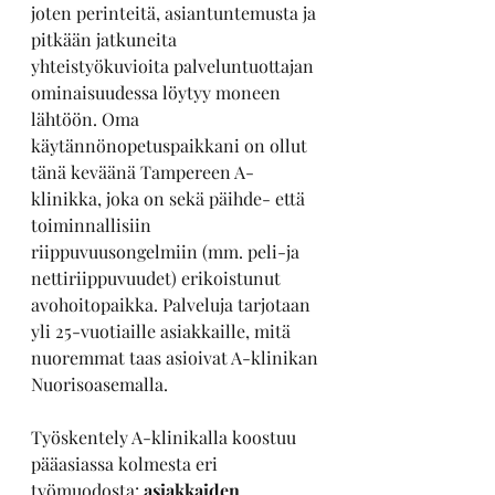
joten perinteitä, asiantuntemusta ja 
pitkään jatkuneita 
yhteistyökuvioita palveluntuottajan 
ominaisuudessa löytyy moneen 
lähtöön. Oma 
käytännönopetuspaikkani on ollut 
tänä keväänä Tampereen A-
klinikka, joka on sekä päihde- että 
toiminnallisiin 
riippuvuusongelmiin (mm. peli-ja 
nettiriippuvuudet) erikoistunut 
avohoitopaikka. Palveluja tarjotaan 
yli 25-vuotiaille asiakkaille, mitä 
nuoremmat taas asioivat A-klinikan 
Nuorisoasemalla.
Työskentely A-klinikalla koostuu 
pääasiassa kolmesta eri 
työmuodosta: 
asiakkaiden 