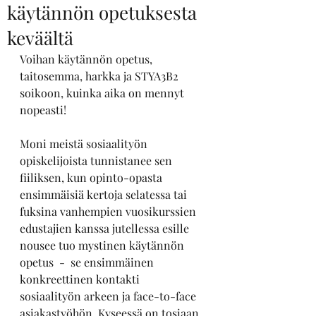
käytännön opetuksesta
keväältä
Voihan käytännön opetus, 
taitosemma, harkka ja STYA3B2 
soikoon, kuinka aika on mennyt 
nopeasti!
Moni meistä sosiaalityön 
opiskelijoista tunnistanee sen 
fiiliksen, kun opinto-opasta 
ensimmäisiä kertoja selatessa tai 
fuksina vanhempien vuosikurssien 
edustajien kanssa jutellessa esille 
nousee tuo mystinen käytännön 
opetus  -  se ensimmäinen 
konkreettinen kontakti 
sosiaalityön arkeen ja face-to-face 
asiakastyöhön. Kyseessä on tosiaan 