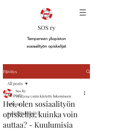
SOS ry
Tampereen yliopiston
sosiaalityön opiskelijat
Päivitys
All posts
Sos Ry
All posts
29.4.2014
5 min käytetty lukemiseen
Hei, olen sosiaalityön
Arkisto
opiskelija, kuinka voin
Sosiaalityön päivä
auttaa? - Kuulumisia