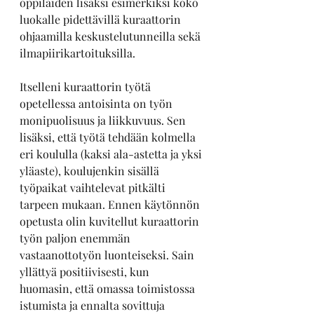
oppilaiden lisäksi esimerkiksi koko 
luokalle pidettävillä kuraattorin 
ohjaamilla keskustelutunneilla sekä 
ilmapiirikartoituksilla.
Itselleni kuraattorin työtä 
opetellessa antoisinta on työn 
monipuolisuus ja liikkuvuus. Sen 
lisäksi, että työtä tehdään kolmella 
eri koululla (kaksi ala-astetta ja yksi 
yläaste), koulujenkin sisällä 
työpaikat vaihtelevat pitkälti 
tarpeen mukaan. Ennen käytönnön 
opetusta olin kuvitellut kuraattorin 
työn paljon enemmän 
vastaanottotyön luonteiseksi. Sain 
yllättyä positiivisesti, kun 
huomasin, että omassa toimistossa 
istumista ja ennalta sovittuja 