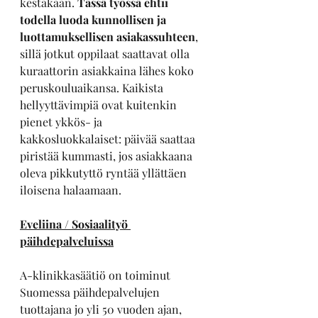
kestäkään. 
Tässä työssä ehtii 
todella luoda kunnollisen ja 
luottamuksellisen asiakassuhteen
, 
sillä jotkut oppilaat saattavat olla 
kuraattorin asiakkaina lähes koko 
peruskouluaikansa. Kaikista 
hellyyttävimpiä ovat kuitenkin 
pienet ykkös- ja 
kakkosluokkalaiset: päivää saattaa 
piristää kummasti, jos asiakkaana 
oleva pikkutyttö ryntää yllättäen 
iloisena halaamaan.
Eveliina / Sosiaalityö 
päihdepalveluissa
A-klinikkasäätiö on toiminut 
Suomessa päihdepalvelujen 
tuottajana jo yli 50 vuoden ajan, 