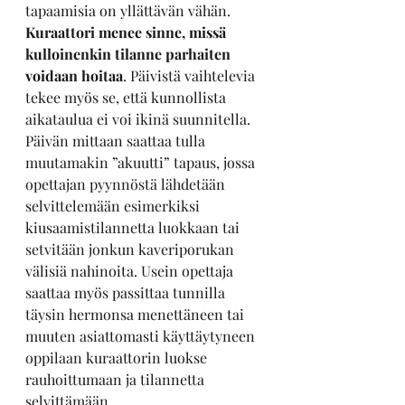
tapaamisia on yllättävän vähän. 
Kuraattori menee sinne, missä 
kulloinenkin tilanne parhaiten 
voidaan hoitaa
. Päivistä vaihtelevia 
tekee myös se, että kunnollista 
aikataulua ei voi ikinä suunnitella. 
Päivän mittaan saattaa tulla 
muutamakin ”akuutti” tapaus, jossa 
opettajan pyynnöstä lähdetään 
selvittelemään esimerkiksi 
kiusaamistilannetta luokkaan tai 
setvitään jonkun kaveriporukan 
välisiä nahinoita. Usein opettaja 
saattaa myös passittaa tunnilla 
täysin hermonsa menettäneen tai 
muuten asiattomasti käyttäytyneen 
oppilaan kuraattorin luokse 
rauhoittumaan ja tilannetta 
selvittämään. 