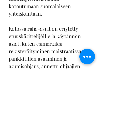
kotoutumaan suomalaiseen 
yhteiskuntaan.
Kotossa raha-asiat on eriytetty 
etuuskäsittelijöille ja käytännön 
asiat, kuten esimerkiksi 
rekisteröityminen maistraatissa, 
pankkitilien avaaminen ja 
asumisohjaus, annettu ohjaajien 
vastuulle. Sosiaaliohjaajat hoitavat 
taasen lapsiperheiden asioita 
esimerkiksi koulun ja päiväkodin 
osalta. Loppuosa työskentelystä 
kuuluukin sitten 
sosiaalityöntekijöille: perheen 
sisäiset ongelmat, koulutusasiat, 
asiakkaiden tukeminen vaikeissa 
elämäntilanteissa… 