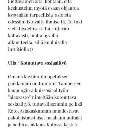
luottavainen sitä  kohtaan, että 
keskustelun myötä osaan ohjautua 
kysymään tarpeellisia  asioista 
edessäni istuvalta ihmiseltä. En toki 
vielä täydellisesti tai riittävän 
kattavasti, mutta hyvällä 
alkuotteella, sillä kuuluisalla 
intuitiolla ;) 
Ulla / Kotouttava sosiaalityö
Omana käytännön opetuksen 
paikkanani on toiminut Tampereen 
kaupungin aikuissosiaalityön 
”alaosasto” nimeltään kotouttava 
sosiaalityö, tuttavallisemmin pelkkä 
Koto. Asiakaskunnan muodostavat 
pakolaistaustaiset maahanmuuttajat 
ja heillä asiakkuus Kotossa kestää 