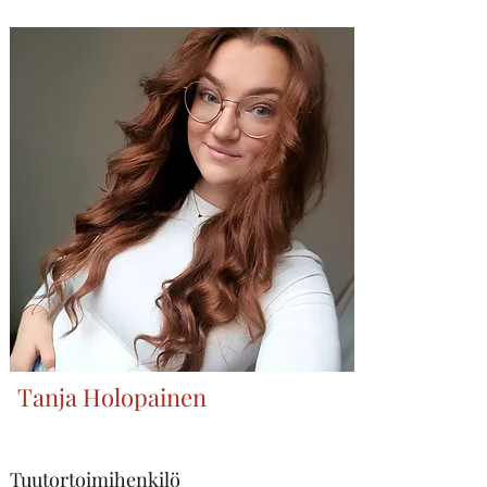
Tanja Holopainen
Tuutortoimihenkilö