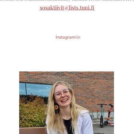
sosaktiivit@lists.tuni.fi
Instagramiin