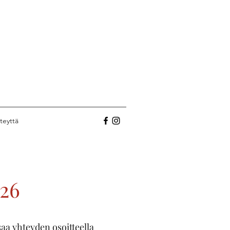
teyttä
026
saa yhteyden osoitteella