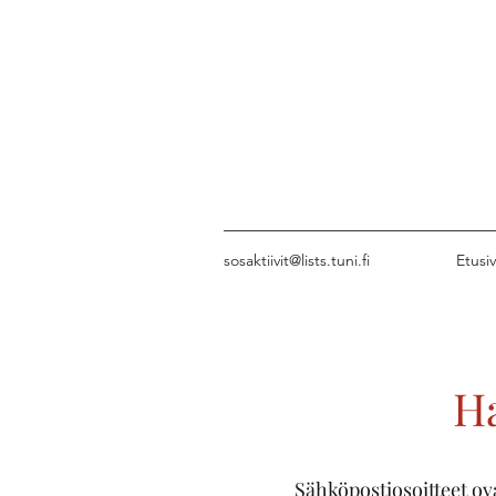
sosaktiivit@lists.tuni.fi
Etusi
Ha
Sähköpostiosoitteet o