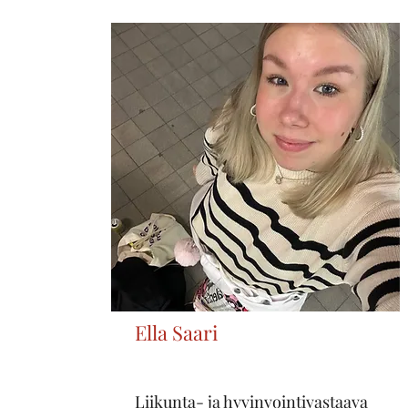
Ella Saari
Liikunta- ja hyvinvointivastaava