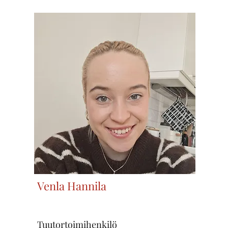
Venla Hannila
Tuutortoimihenkilö