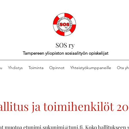
SOS ry
Tampereen yliopiston sosiaalityön opiskelijat
vu
Yhdistys
Toiminta
Opinnot
Yhteistyökumppaneille
Ota yh
llitus ja toimihenkilöt 2
vat muotoa
etunimi.sukunimi@tuni.fi
. Koko hallitukseen 