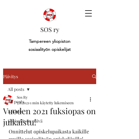
SOS ry
Tampereen yliopiston
sosiaalityön opiskelijat
Päivitys
All posts
Sos Ry
All posts
5.8.2021
1 min käytetty lukemiseen
Vuoden 2021 fuksiopas on
Arkisto
julkaistu!
Sosiaalityön päivä
Onnittelut opiskelupaikasta kaikille 
uusille sosiaalityön opiskelijoille!